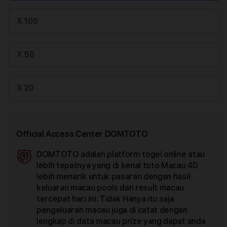
X 100
X 50
X 20
Official Access Center DOMTOTO
DOMTOTO adalah platform togel online atau
Ad
lebih tepatnya yang di kenal toto Macau 4D
App
lebih menarik untuk pasaran dengan hasil
Car
keluaran macau pools dan result macau
tercepat hari ini. Tidak Hanya itu saja
pengeluaran macau juga di catat dengan
lengkap di data macau prize yang dapat anda