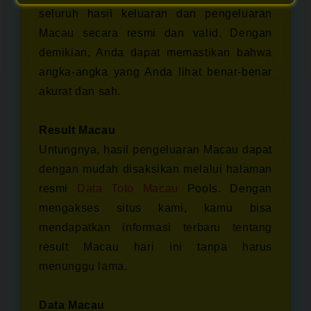
seluruh hasil keluaran dan pengeluaran
Macau secara resmi dan valid. Dengan
demikian, Anda dapat memastikan bahwa
angka-angka yang Anda lihat benar-benar
akurat dan sah.
Result Macau
Untungnya, hasil pengeluaran Macau dapat
dengan mudah disaksikan melalui halaman
resmi
Data Toto Macau
Pools. Dengan
mengakses situs kami, kamu bisa
mendapatkan informasi terbaru tentang
result Macau hari ini tanpa harus
menunggu lama.
Data Macau